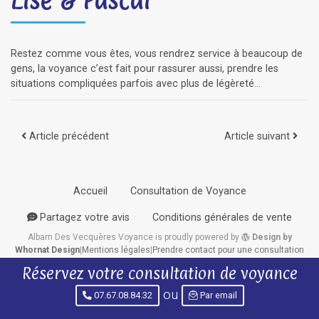
Lise & Pascal
Restez comme vous êtes, vous rendrez service à beaucoup de
gens, la voyance c’est fait pour rassurer aussi, prendre les
situations compliquées parfois avec plus de légèreté…
Navigation des articles
Article précédent
Article suivant
Accueil
Consultation de Voyance
Partagez votre avis
Conditions générales de vente
Albam Des Vecquères Voyance
is proudly powered by
Design by
Whornat Design
|
Mentions légales
|
Prendre contact pour une consultation
privée
|
Politique de confidentialité
Réservez votre consultation de voyance
ou
07.67.08.84.32
Par email