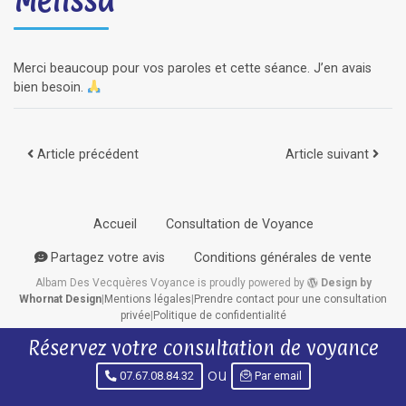
Mélissa
Merci beaucoup pour vos paroles et cette séance. J’en avais
bien besoin.
Navigation des articles
Article précédent
Article suivant
Accueil
Consultation de Voyance
Partagez votre avis
Conditions générales de vente
Albam Des Vecquères Voyance
is proudly powered by
Design by
Whornat Design
|
Mentions légales
|
Prendre contact pour une consultation
privée
|
Politique de confidentialité
Réservez votre consultation de voyance
ou
07.67.08.84.32
Par email